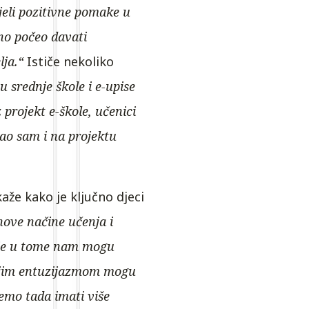
ijeli pozitivne pomake u
no počeo davati
lja.“
Ističe nekoliko
 srednje škole i e-upise
projekt e-škole, učenici
ao sam i na projektu
aže kako je ključno djeci
ove načine učenja i
gije u tome nam mogu
vojim entuzijazmom mogu
ćemo tada imati više