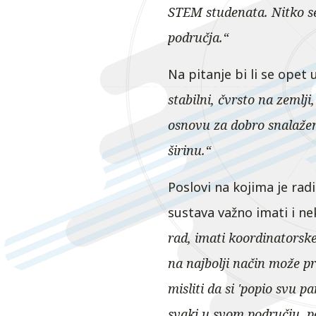
STEM studenata. Nitko se
područja.“
Na pitanje bi li se opet
stabilni, čvrsto na zemlji
osnovu za dobro snalaženj
širinu.“
Poslovi na kojima je rad
sustava važno imati i ne
rad, imati koordinatorsk
na najbolji način može pri
misliti da si 'popio svu pa
svaki u svom području, po