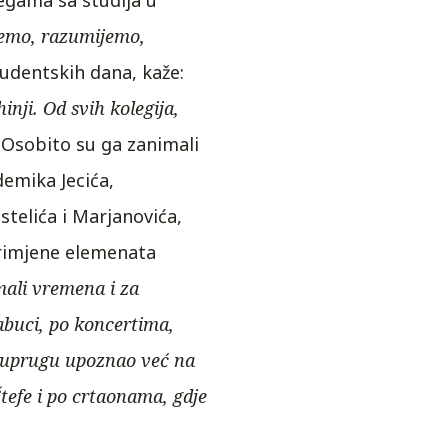
egama sa studija u
jemo, razumijemo,
tudentskih dana, kaže:
inji. Od svih kolegija,
“
Osobito su ga zanimali
emika Jecića,
telića i Marjanovića,
primjene elemenata
imali vremena i za
abuci, po koncertima,
m suprugu upoznao već na
Štefe i po crtaonama, gdje