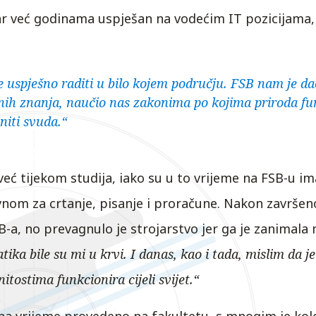
jar već godinama uspješan na vodećim IT pozicijama,
e uspješno raditi u bilo kojem području. FSB nam je d
ih znanja, naučio nas zakonima po kojima priroda fun
niti svuda.“
eć tijekom studija, iako su u to vrijeme na FSB-u im
avnom za crtanje, pisanje i proračune. Nakon završe
B-a, no prevagnulo je strojarstvo jer ga je zanimal
tika bile su mi u krvi. I danas, kao i tada, mislim da
tostima funkcionira cijeli svijet.“