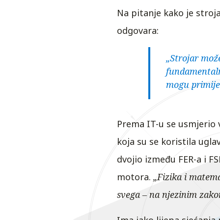
Na pitanje kako je stro
odgovara:
„Strojar mož
fundamentaln
mogu primije
Prema IT-u se usmjerio v
koja su se koristila ugl
dvojio između FER-a i FS
motora.
„Fizika i matema
svega – na njezinim zakoni