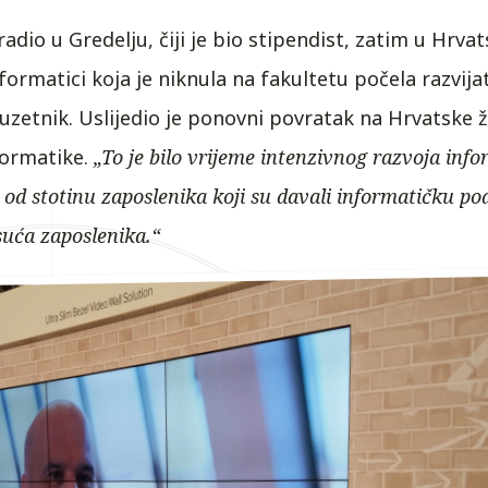
adio u Gredelju, čiji je bio stipendist, zatim u Hrva
formatici koja je niknula na fakultetu počela razvija
uzetnik. Uslijedio je ponovni povratak na Hrvatske že
formatike.
„To je bilo vrijeme intenzivnog razvoja info
 od stotinu zaposlenika koji su davali informatičku p
isuća zaposlenika.“