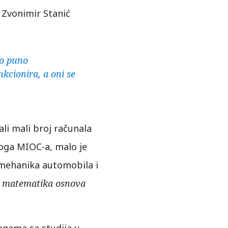
 Zvonimir Stanić
ao puno
kcionira, a oni se
ali mali broj računala
noga MIOC-a, malo je
a mehanika automobila i
 je matematika osnova