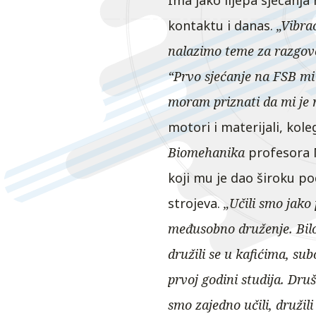
Ima jako lijepa sjećanj
kontaktu i danas.
„Vibra
nalazimo teme za razgovo
“Prvo sjećanje na FSB mi j
moram priznati da mi je n
motori i materijali, kole
Biomehanika
profesora M
koji mu je dao široku p
strojeva.
„Učili smo jako 
međusobno druženje. Bilo 
družili se u kafićima, s
prvoj godini studija. Dru
smo zajedno učili, družili 