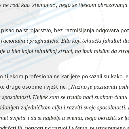
 ne rodi kao 'stemovac', nego se tijekom obrazovanja 
 upisao na strojarstvo, bez razmišljanja odgovara pot
, racionalni i pragmatični. Bilo koji tehnički fakultet
e u bilo kojoj tehničkoj struci, no ipak mislim da str
io tijekom profesionalne karijere pokazali su kako je
ke druge osobine i vještine
. „Nužno je poznavati psiho
e sposobnosti. Uvijek sam se trudio naći svakom članu
donijeti zajedničkom cilju i razviti svoje sposobnosti.
met svijeta' i da si najbolji u svemu, nego okružiti se l
držati ih, poticati na razvoj i učenje, te istovremeno 