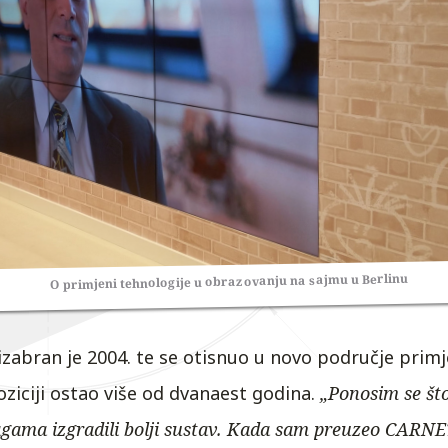
O primjeni tehnologije u obrazovanju na sajmu u Berlinu
izabran je 2004. te se otisnuo u novo područje prim
oziciji ostao više od dvanaest godina.
„Ponosim se št
ama izgradili bolji sustav. Kada sam preuzeo CARNET