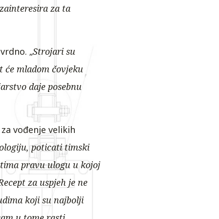
zainteresira za ta
vrdno. „
Strojari su
 dat će mladom čovjeku
ojarstvo daje posebnu
 za vođenje velikih
logiju, poticati timski
 tima pravu ulogu u kojoj
 Recept za uspjeh je ne
judima koji su najbolji
sam u tome rasti,