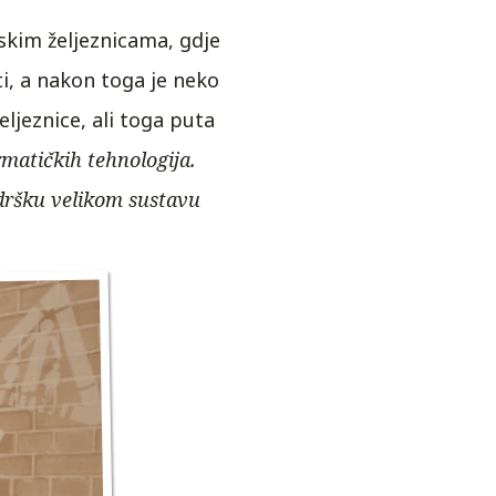
tskim željeznicama, gdje
ti, a nakon toga je neko
ljeznice, ali toga puta
rmatičkih tehnologija.
odršku velikom sustavu