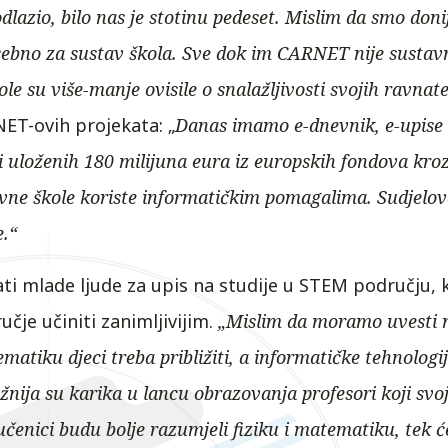
odlazio, bilo nas je stotinu pedeset. Mislim da smo don
ebno za sustav škola. Sve dok im CARNET nije sustav
le su više-manje ovisile o snalažljivosti svojih ravnate
ET-ovih projekata: „
Danas imamo e-dnevnik, e-upise u
i uloženih 180 milijuna eura iz europskih fondova kroz 
vne škole koriste informatičkim pomagalima. Sudjelov
.“
ti mlade ljude za upis na studije u STEM području, k
učje učiniti zanimljivijim.
„Mislim da moramo uvesti n
ematiku djeci treba približiti, a informatičke tehnolo
žnija su karika u lancu obrazovanja profesori koji s
 učenici budu bolje razumjeli fiziku i matematiku, tek 