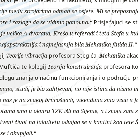
a na vrijeme provedeno na fakultetu, s mnogim je kol
cije među strojarima odmah se osjete. Mi se prepozna
re i razloge da se vidimo ponovno.“
Prisjećajući se s
e velika A dvorana, Krešo u referadi i teta Štefa u kuh
ajapstraktnija i najnejasnija bila Mehanika fluida II.
gij
Teorije vibracija
profesora Stegića,
Mehanika
akad
uftića te kolegij
Teorija konstruiranja
profesora Kos
odlogu znanja o načinu funkcioniranja i o području 
puno, studij je bio zahtjevan, no nije istina da nismo 
nas je na svakoj brucošijadi, vikendima smo visili u J
ubotama smo u okviru TZK išli na Sljeme, a i svoju sa
štveni život na fakultetu odvijao se u kantini kod tete 
se i okupljali.“